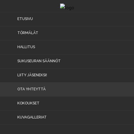
ETUSIVU
Etusivu
TÖRMÄLÄT
Törmälät
HALLITUS
Hallitus
SUKUSEURAN SÄÄNNÖT
Sukuseuran
LIITY JÄSENEKSI!
säännöt
Liity
OTA YHTEYTTÄ
jäseneksi!
KOKOUKSET
Ota
yhteyttä
KUVAGALLERIAT
Kokoukset