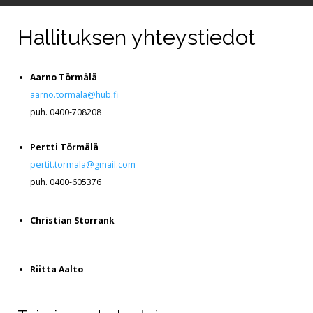
Kuvagalleriat
Hallituksen yhteystiedot
Aarno Törmälä
aarno.tormala@hub.fi
puh. 0400-708208
Pertti Törmälä
pertit.tormala@gmail.com
puh. 0400-605376
Christian Storrank
Riitta Aalto