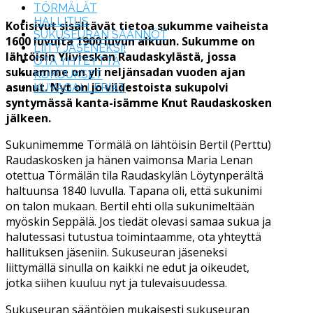
TÖRMÄLÄT
HALLITUS
Kotisivut sisältävät tietoa sukumme vaiheista
SUKUSEURAN SÄÄNNÖT
1600 luvulta 1900 luvun alkuun. Sukumme on
LIITY JÄSENEKSI!
lähtöisin Ylivieskan Raudaskylästä, jossa
OTA YHTEYTTÄ
sukuamme on yli neljänsadan vuoden ajan
KOKOUKSET
asunut. Nyt on jo viidestoista sukupolvi
KUVAGALLERIAT
syntymässä kanta-isämme Knut Raudaskosken
jälkeen.
Sukunimemme Törmälä on lähtöisin Bertil (Perttu)
Raudaskosken ja hänen vaimonsa Maria Lenan
otettua Törmälän tila Raudaskylän Löytynperältä
haltuunsa 1840 luvulla. Tapana oli, että sukunimi
on talon mukaan. Bertil ehti olla sukunimeltään
myöskin Seppälä. Jos tiedät olevasi samaa sukua ja
halutessasi tutustua toimintaamme, ota yhteyttä
hallituksen jäseniin. Sukuseuran jäseneksi
liittymällä sinulla on kaikki ne edut ja oikeudet,
jotka siihen kuuluu nyt ja tulevaisuudessa.
Sukuseuran sääntöjen mukaisesti sukuseuran